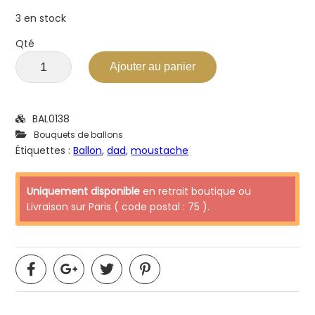
3 en stock
Qté
Ajouter au panier
BAL0138
Bouquets de ballons
Étiquettes :
Ballon
,
dad
,
moustache
Uniquement disponible
en retrait boutique ou
Livraison sur Paris ( code postal : 75 ).