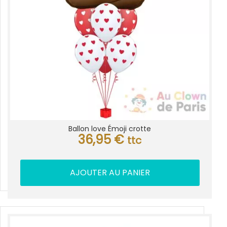
Ballon love Émoji crotte
36,95
€
ttc
AJOUTER AU PANIER