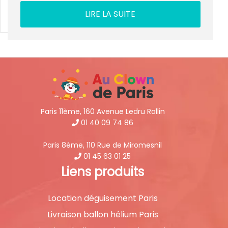
LIRE LA SUITE
Paris 11ème, 160 Avenue Ledru Rollin
01 40 09 74 86
Paris 8ème, 110 Rue de Miromesnil
01 45 63 01 25
Liens produits
Location déguisement Paris
Livraison ballon hélium Paris