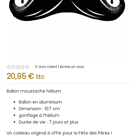
0
avis client | écrire un avis
Note
20,95
€
ttc
0.001
sur
5
Ballon moustache hélium
Ballon en aluminium
Dimension : 107 cm
gonflage à l’hélium
Durée de vie : 7 jours et plus
Un cadeau original à offrir pour la Fête des Pères !