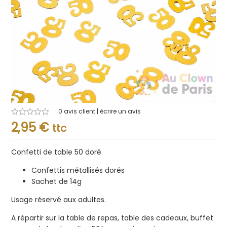
0
avis client | écrire un avis
Note
2,95
€
ttc
0.001
sur
5
Confetti de table 50 doré
Confettis métallisés dorés
Sachet de 14g
Usage réservé aux adultes.
A répartir sur la table de repas, table des cadeaux, buffet