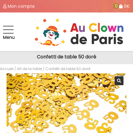
0
Mon compte
0€
Menu
Confetti de table 50 doré
Accueil
/
Art de la table
/ Confetti de table 50 doré