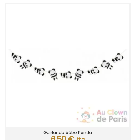
Guirlande bébé Panda
6,50
€
ttc