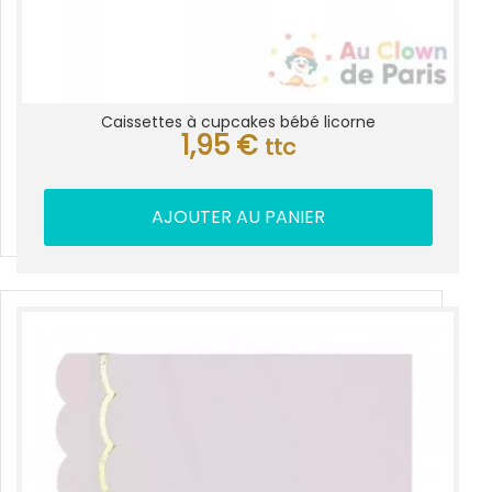
Caissettes à cupcakes bébé licorne
1,95
€
ttc
AJOUTER AU PANIER