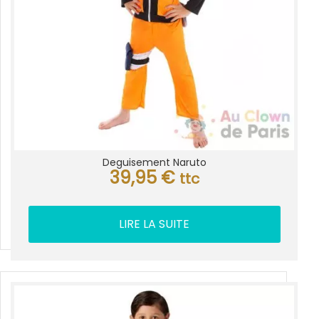
Deguisement Naruto
39,95
€
ttc
LIRE LA SUITE