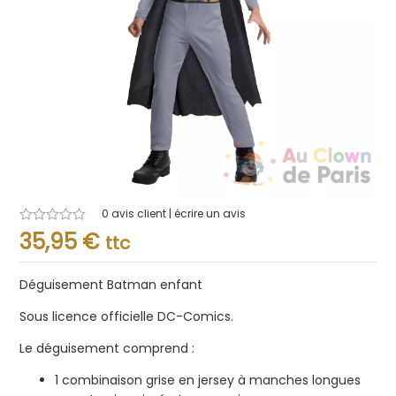
0
avis client | écrire un avis
Note
35,95
€
ttc
0.001
sur
5
Déguisement Batman enfant
Sous licence officielle DC-Comics.
Le déguisement comprend :
1 combinaison grise en jersey à manches longues