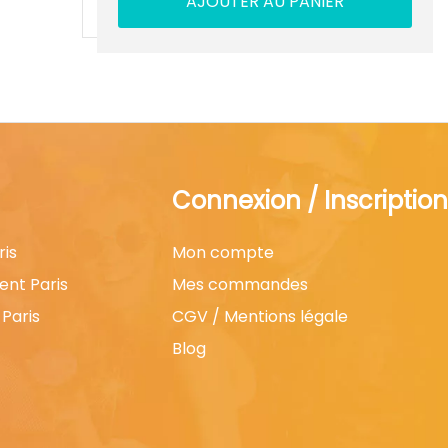
AJOUTER AU PANIER
Connexion / Inscription
ris
Mon compte
ent Paris
Mes commandes
Paris
CGV / Mentions légale
Blog