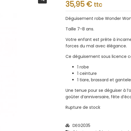
Note
35,95
€
ttc
0.001
sur
5
Déguisement robe Wonder Woma
Taille 7-8 ans.
Votre enfant est prête à incarn
forces du mal avec élégance.
Ce déguisement sous licence 
1 robe
1 ceinture
1 tiare, brassard et gantele
Une tenue pour se déguiser à l
goûter d’anniversaire, fête d’éc
Rupture de stock
DEG2035