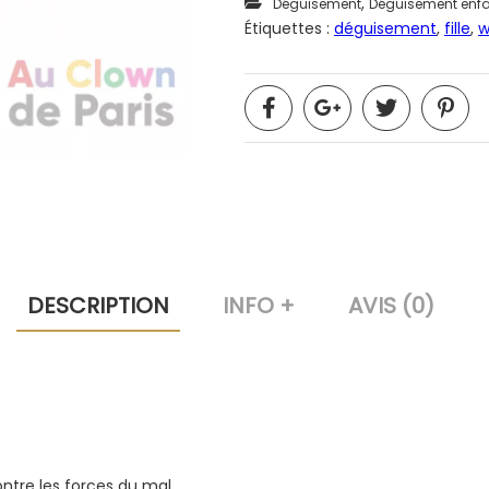
,
Déguisement
Déguisement enf
Étiquettes :
déguisement
,
fille
,
DESCRIPTION
INFO +
AVIS (0)
ontre les forces du mal.