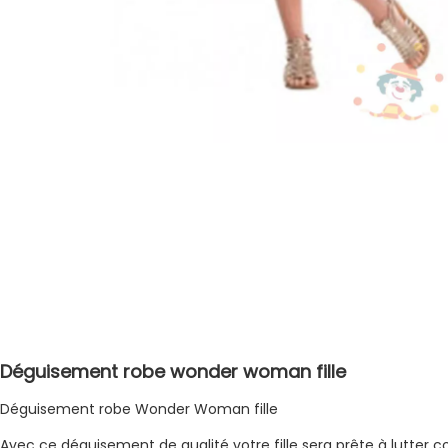
Déguisement robe wonder woman fille
Déguisement robe Wonder Woman fille
Avec ce déguisement de qualité votre fille sera prête à lutter c