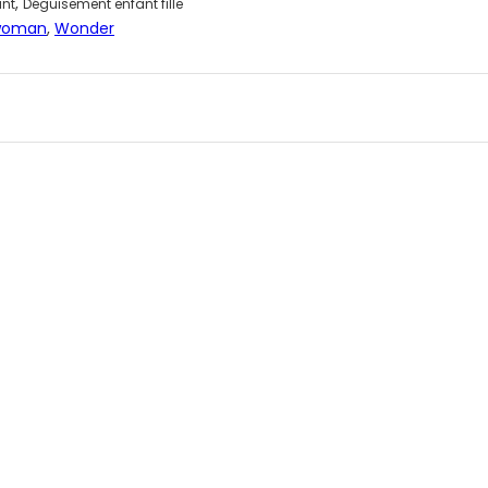
,
ant
Déguisement enfant fille
woman
,
Wonder