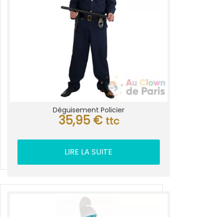
Déguisement Policier
35,95
€
ttc
LIRE LA SUITE