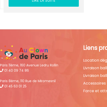
LIRE LA SUITE
Liens pr
Location dég
Paris 11ème, 160 Avenue Ledru Rollin
Livraison bal
01 40 09 74 86
Livraison bal
Paris 8ème, 110 Rue de Miromesnil
Accessoires
01 45 63 01 25
Farce et att