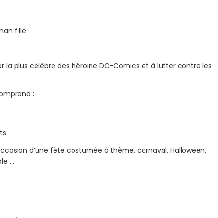
n fille
er la plus célèbre des héroïne DC-Comics et à lutter contre les
comprend :
ts
’occasion d’une fête costumée à thème, carnaval, Halloween,
ole …