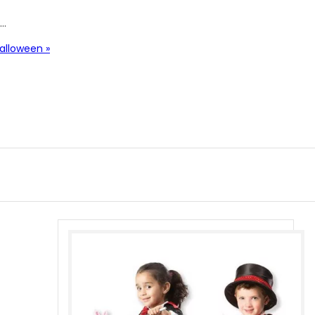
 …
alloween »