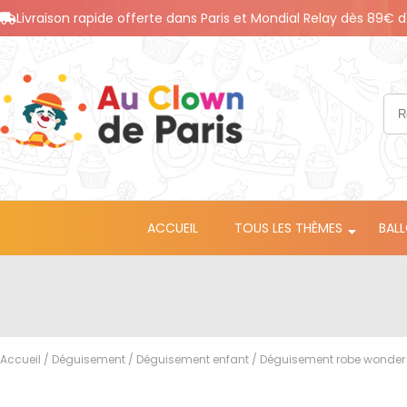
Livraison rapide offerte dans Paris et Mondial Relay dès 89€ d
ACCUEIL
TOUS LES THÈMES
BAL
Accueil
/
Déguisement
/
Déguisement enfant
/ Déguisement robe wonder 