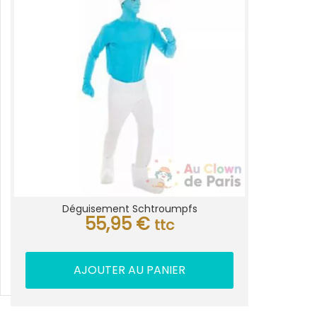
Déguisement Schtroumpfs
55,95
€
ttc
AJOUTER AU PANIER