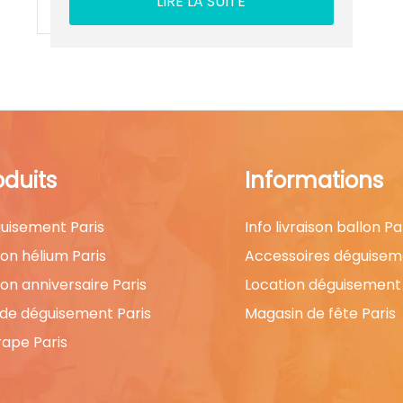
LIRE LA SUITE
oduits
Informations
uisement Paris
Info livraison ballon Pa
lon hélium Paris
Accessoires déguisem
lon anniversaire Paris
Location déguisement 
 de déguisement Paris
Magasin de fête Paris
rape Paris