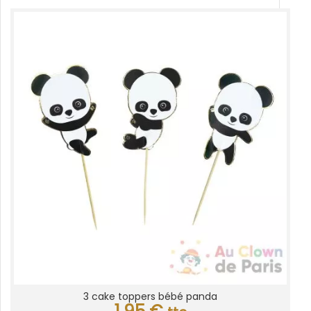
3 cake toppers bébé panda