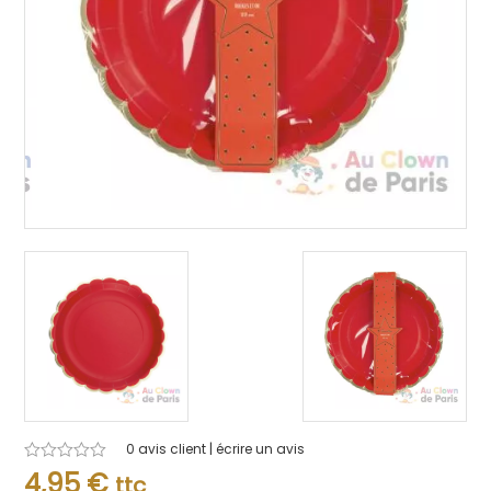
0
avis client | écrire un avis
Note
4,95
€
ttc
0.001