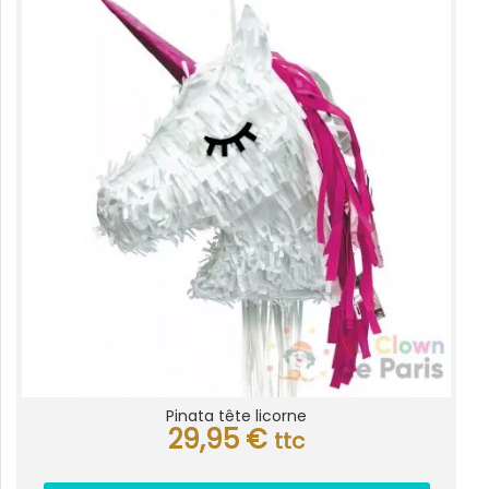
Pinata tête licorne
29,95
€
ttc