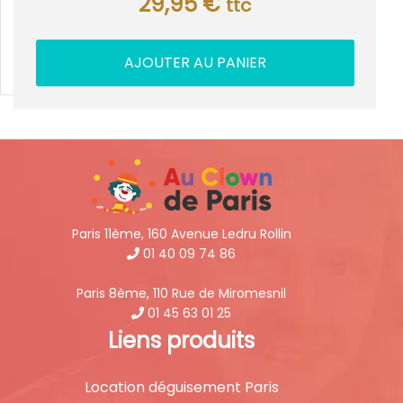
29,95
€
ttc
AJOUTER AU PANIER
Paris 11ème, 160 Avenue Ledru Rollin
01 40 09 74 86
Paris 8ème, 110 Rue de Miromesnil
01 45 63 01 25
Liens produits
Location déguisement Paris