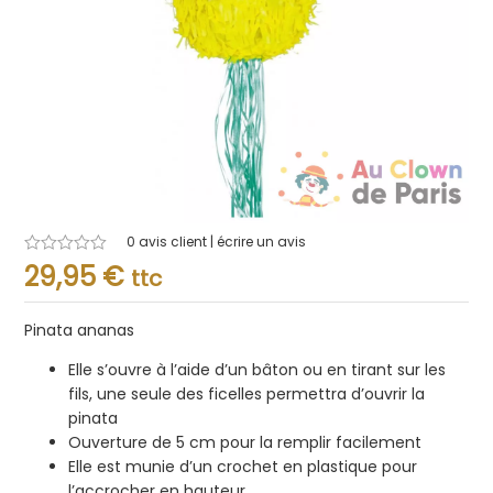
0
avis client | écrire un avis
Note
29,95
€
ttc
0.001
sur
5
Pinata ananas
Elle s’ouvre à l’aide d’un bâton ou en tirant sur les
fils, une seule des ficelles permettra d’ouvrir la
pinata
Ouverture de 5 cm pour la remplir facilement
Elle est munie d’un crochet en plastique pour
l’accrocher en hauteur