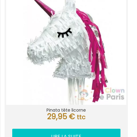
Pinata tête licorne
29,95
€
ttc
LIRE LA SUITE