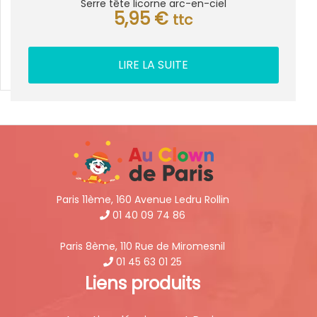
Serre tête licorne arc-en-ciel
5,95
€
ttc
LIRE LA SUITE
Paris 11ème, 160 Avenue Ledru Rollin
01 40 09 74 86
Paris 8ème, 110 Rue de Miromesnil
01 45 63 01 25
Liens produits