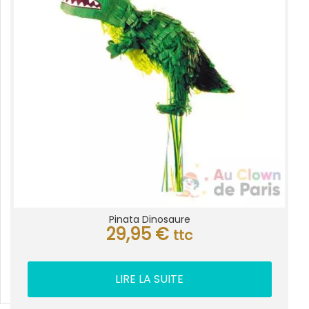
Pinata Dinosaure
29,95
€
ttc
LIRE LA SUITE