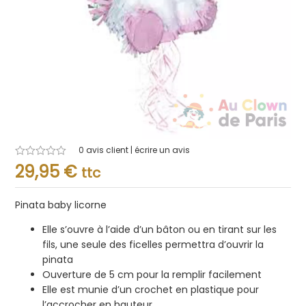
0
avis client | écrire un avis
Note
29,95
€
ttc
0.001
sur
5
Pinata baby licorne
Elle s’ouvre à l’aide d’un bâton ou en tirant sur les
fils, une seule des ficelles permettra d’ouvrir la
pinata
Ouverture de 5 cm pour la remplir facilement
Elle est munie d’un crochet en plastique pour
l’accrocher en hauteur