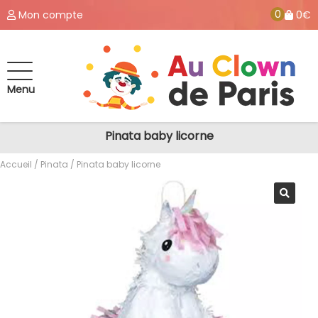
0
Mon compte
0€
Menu
Pinata baby licorne
Accueil
/
Pinata
/ Pinata baby licorne