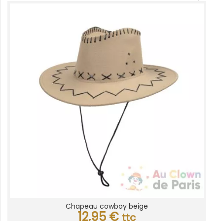
Chapeau cowboy beige
12,95
€
ttc