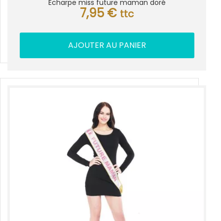
Echarpe miss future maman doré
7,95
€
ttc
AJOUTER AU PANIER