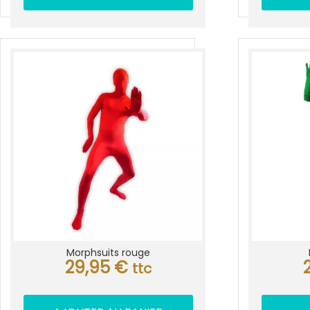
Morphsuits rouge
29,95
€
ttc