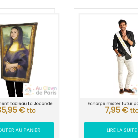
ent tableau La Joconde
Echarpe mister futur p
35,95
€
7,95
€
ttc
tt
OUTER AU PANIER
LIRE LA SUITE