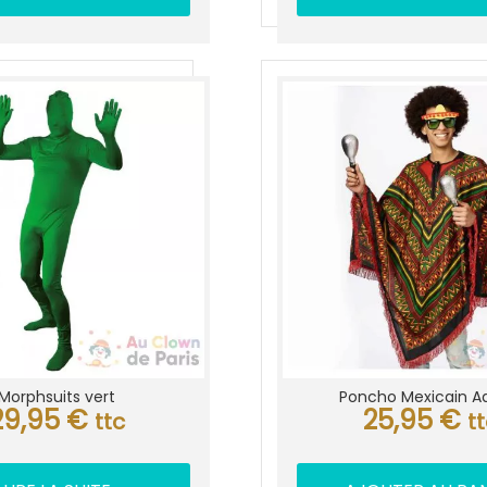
Morphsuits vert
Poncho Mexicain A
29,95
€
25,95
€
ttc
t