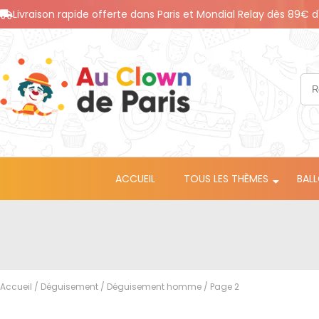
Livraison rapide offerte dans Paris et Mondial Relay dès 89€ d
ACCUEIL
TOUS LES THÈMES
BAL
Accueil
/
Déguisement
/
Déguisement homme
/ Page 2