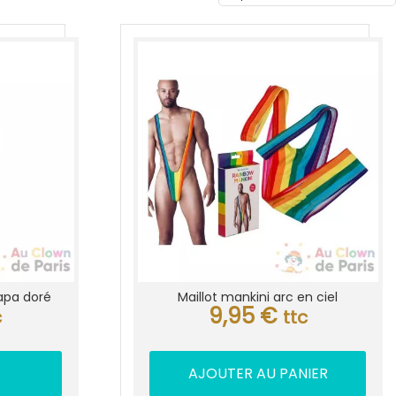
apa doré
Maillot mankini arc en ciel
9,95
€
c
ttc
AJOUTER AU PANIER