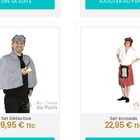
LIRE LA SUITE
AJOUTER AU PAN
Set Détective
Set écossais
19,95
€
22,95
€
ttc
tt