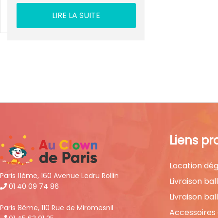
LIRE LA SUITE
Liens pr
Location dég
Paris 11ème, 160 Avenue Ledru Rollin
Livraison bal
01 40 09 74 86
Livraison bal
Paris 8ème, 110 Rue de Miromesnil
Accessoires