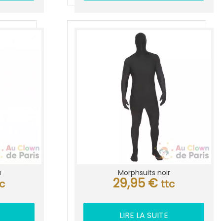
u
Morphsuits noir
29,95
€
tc
ttc
LIRE LA SUITE