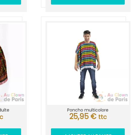
dulte
Poncho multicolore
25,95
€
tc
ttc