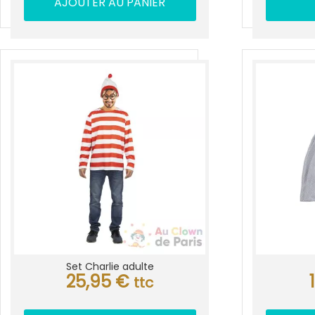
AJOUTER AU PANIER
Set Charlie adulte
25,95
€
ttc