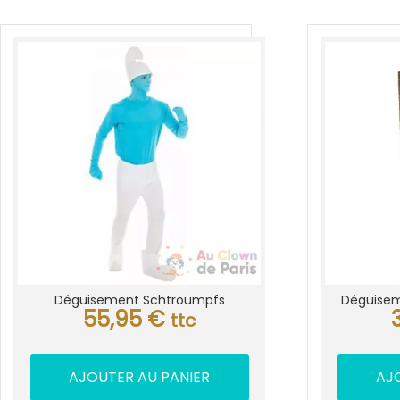
Déguisement Schtroumpfs
Déguisem
55,95
€
ttc
AJOUTER AU PANIER
AJ