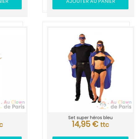
IER
AJOUTER AU PANIER
Set super héros bleu
14,95
€
c
ttc