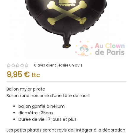
0
avis client | écrire un avis
Note
9,95
€
ttc
0.001
sur
5
Ballon mylar pirate
Ballon rond noir orné d’une tête de mort
ballon gonflé à hélium
diamètre : 35cm
Durée de vie : 7 jours et plus
Les petits pirates seront ravis de l’intégrer à la décoration