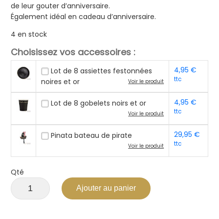
de leur gouter d’anniversaire.
Également idéal en cadeau d’anniversaire.
4 en stock
Choisissez vos accessoires :
4,95
€
Lot de 8 assiettes festonnées
ttc
noires et or
Voir le produit
4,95
€
Lot de 8 gobelets noirs et or
ttc
Voir le produit
29,95
€
Pinata bateau de pirate
ttc
Voir le produit
Qté
Ajouter au panier