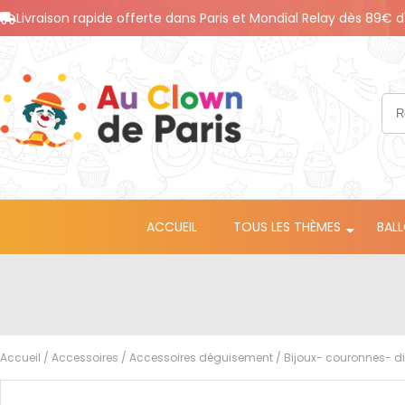
Livraison rapide offerte dans Paris et Mondial Relay dès 89€ d
ACCUEIL
TOUS LES THÈMES
BAL
Accueil
/
Accessoires
/
Accessoires déguisement
/
Bijoux- couronnes- 