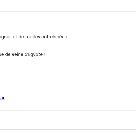
lignes et de feuilles entrelacées
ue de Reine d’Égypte !
,
or