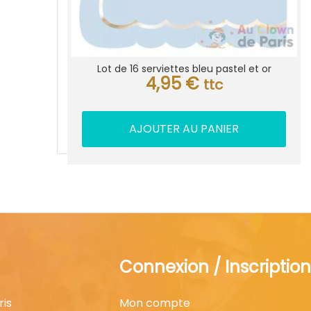
Lot de 16 serviettes bleu pastel et or
4,95
€
ttc
AJOUTER AU PANIER
Connexion / Inscription
ris
Mon compte