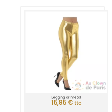
Legging or métal
15,95
€
ttc