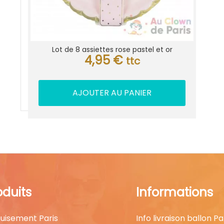
Lot de 8 assiettes rose pastel et or
4,95
€
ttc
AJOUTER AU PANIER
oduits
Informations
uisement Paris
Info livraison ballon Pa