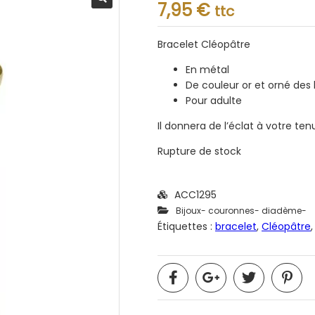
Note
7,95
€
ttc
0.001
sur
5
Bracelet Cléopâtre
En métal
De couleur or et orné des 
Pour adulte
Il donnera de l’éclat à votre ten
Rupture de stock
ACC1295
Bijoux- couronnes- diadème-
Étiquettes :
bracelet
,
Cléopâtre