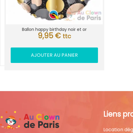
Ballon happy birthday noir et or
9,95
€
ttc
AJOUTER AU PANIER
Liens pr
Location dég