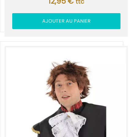
12,95
€
ttc
AJOUTER AU PANIER