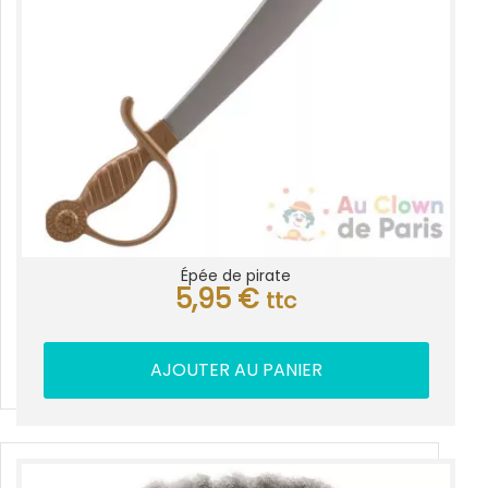
Épée de pirate
5,95
€
ttc
AJOUTER AU PANIER