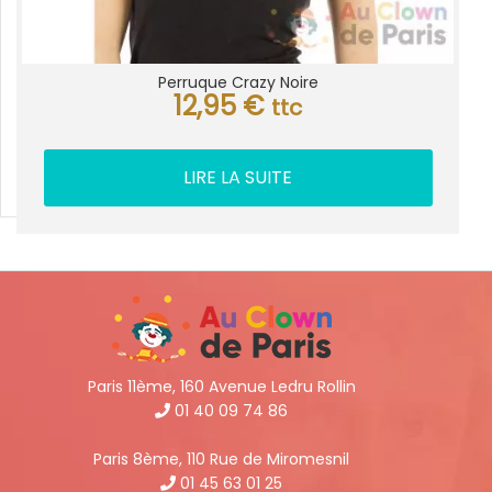
Perruque Crazy Noire
12,95
€
ttc
LIRE LA SUITE
Paris 11ème, 160 Avenue Ledru Rollin
01 40 09 74 86
Paris 8ème, 110 Rue de Miromesnil
01 45 63 01 25