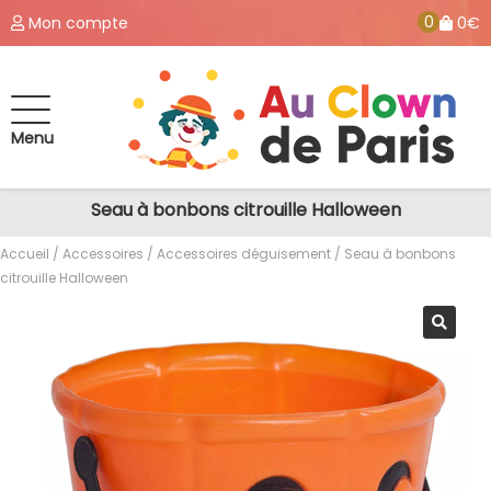
0
Mon compte
0€
Menu
Seau à bonbons citrouille Halloween
Accueil
/
Accessoires
/
Accessoires déguisement
/ Seau à bonbons
citrouille Halloween