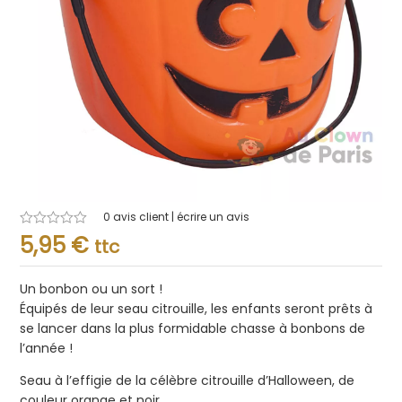
0
avis client | écrire un avis
Note
5,95
€
ttc
0.001
sur
5
Un bonbon ou un sort !
Équipés de leur seau citrouille, les enfants seront prêts à
se lancer dans la plus formidable chasse à bonbons de
l’année !
Seau à l’effigie de la célèbre citrouille d’Halloween, de
couleur orange et noir.