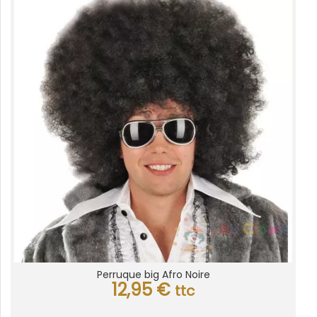
Perruque big Afro Noire
12,95
€
ttc