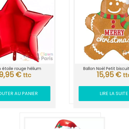
n étoile rouge hélium
Ballon Noël Petit biscu
9,95
€
15,95
€
ttc
tt
OUTER AU PANIER
LIRE LA SUITE