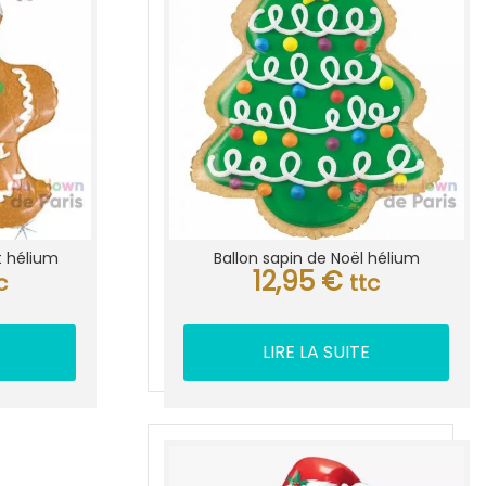
it hélium
Ballon sapin de Noël hélium
12,95
€
c
ttc
LIRE LA SUITE