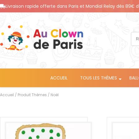
Livraison rapide offerte dans Paris et Mondial Relay dès 89€ d
ACCUEIL
TOUS LES THÈMES
BAL
Accueil
/ Produit Thèmes / Noël