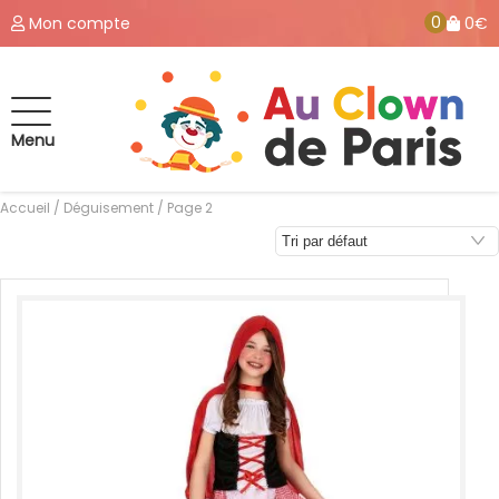
0
Mon compte
0€
Menu
Accueil
/
Déguisement
/ Page 2